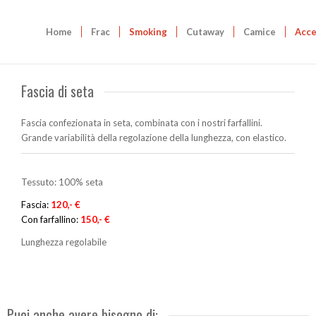
Home
Frac
Smoking
Cutaway
Camice
Acce
Fascia di seta
Fascia confezionata in seta, combinata con i nostri farfallini.
Grande variabilità della regolazione della lunghezza, con elastico.
Tessuto: 100% seta
Fascia:
120,- €
Con farfallino:
150,- €
Lunghezza regolabile
Puoi anche avere bisogno di: