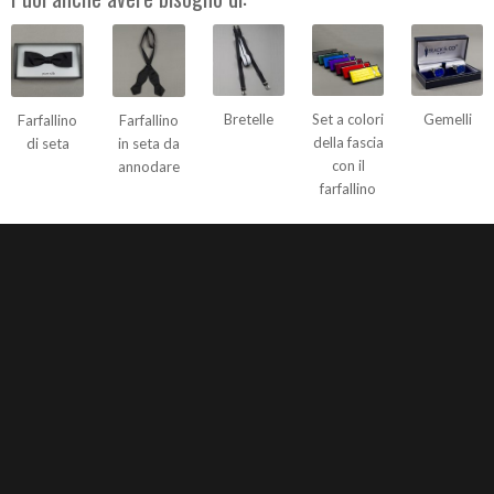
Bretelle
Set a colori
Gemelli
Farfallino
Farfallino
della fascia
di seta
in seta da
con il
annodare
farfallino