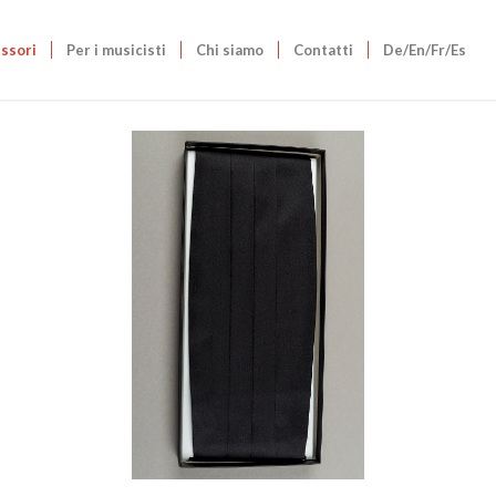
ssori
Per i musicisti
Chi siamo
Contatti
De/En/Fr/Es