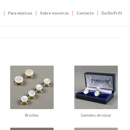
s
Para músicos
Sobre nosotros
Contacto
De/En/Fr/It
Broches
Gemelos de nácar