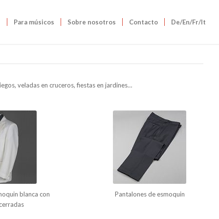
s
Para músicos
Sobre nosotros
Contacto
De/En/Fr/It
iegos, veladas en cruceros, fiestas en jardines…
oquin blanca con
Pantalones de esmoquin
cerradas