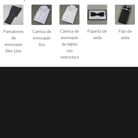
Camisa de
Pajarita de
Faja de
Pantalones
Camisa de
esmoquin
seda
seda
de
esmoquin
de tejido
esmoquin
lisa
con
Slim-Line
estructura