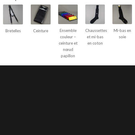
Ensemble
Chaussettes
Mi-bas en
Bretelles
Ceinture
couleur –
et mi-bas
soie
ceinture et
en coton
nœud
papillon