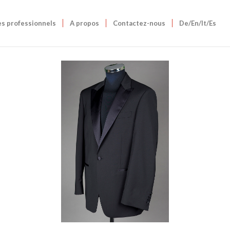
es professionnels
A propos
Contactez-nous
De/En/It/Es