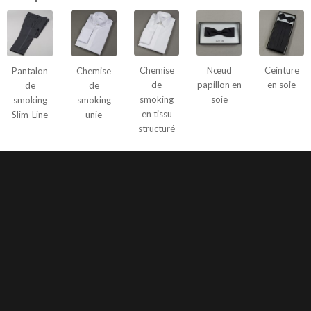
Chemise
Nœud
Ceinture
Pantalon
Chemise
de
papillon en
en soie
de
de
smoking
soie
smoking
smoking
en tissu
Slim-Line
unie
structuré