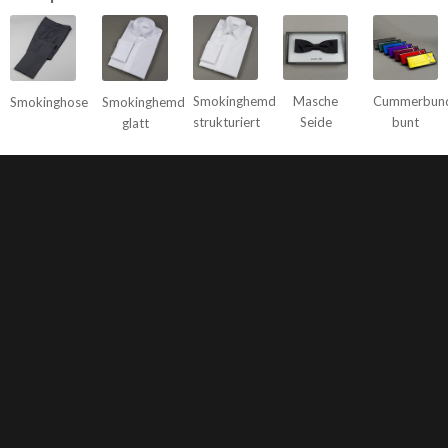
Smokinghemd
Masche
Cummerbund
Smokinghose
Smokinghemd
strukturiert
Seide
bunt
glatt