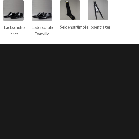
Seidenstrümpfe
Hosenträger
Lackschuhe
Lederschuhe
Jerez
Danville