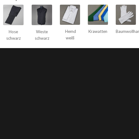
Hemd
Krawatten
Baumwollha
Hose
Weste
weiß
schwarz
schwarz