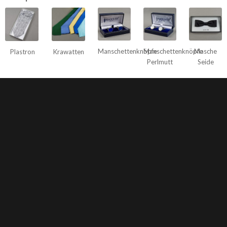
Manschettenknöpfe
Manschettenknöpfe
Masche
Plastron
Krawatten
Perlmutt
Seide